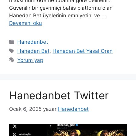
maksimum ödeme tutarına göre belirlenir.
Güvenilir bir çevrimiçi bahis platformu olan
Hanedan Bet üyelerinin emniyetini ve …
Devamını oku
Kategoriler
Hanedanbet
Etiketler
Hanedan Bet
,
Hanedan Bet Yasal Oran
Yorum yap
Hanedanbet Twitter
Ocak 6, 2025
yazar
Hanedanbet