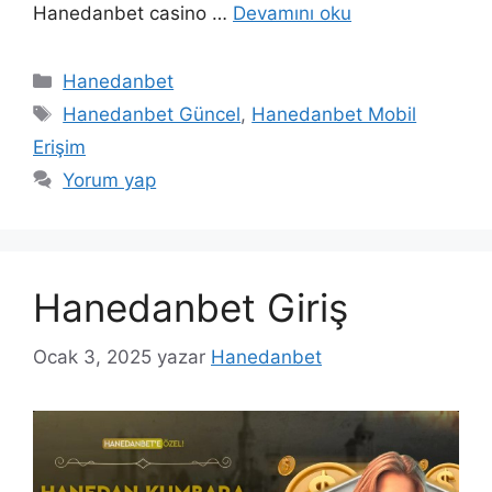
Hanedanbet casino …
Devamını oku
Kategoriler
Hanedanbet
Etiketler
Hanedanbet Güncel
,
Hanedanbet Mobil
Erişim
Yorum yap
Hanedanbet Giriş
Ocak 3, 2025
yazar
Hanedanbet