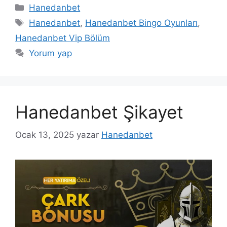
Kategoriler
Hanedanbet
Etiketler
Hanedanbet
,
Hanedanbet Bingo Oyunları
,
Hanedanbet Vip Bölüm
Yorum yap
Hanedanbet Şikayet
Ocak 13, 2025
yazar
Hanedanbet