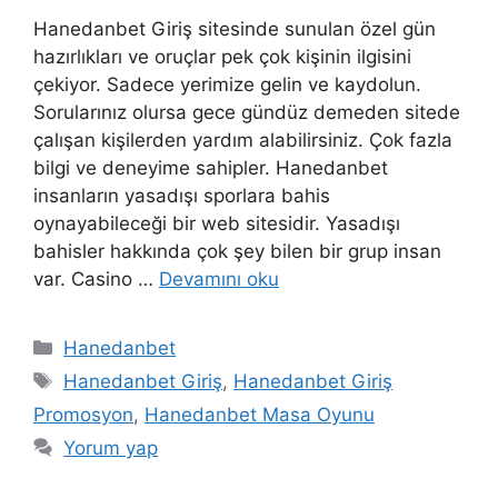
Hanedanbet Giriş sitesinde sunulan özel gün
hazırlıkları ve oruçlar pek çok kişinin ilgisini
çekiyor. Sadece yerimize gelin ve kaydolun.
Sorularınız olursa gece gündüz demeden sitede
çalışan kişilerden yardım alabilirsiniz. Çok fazla
bilgi ve deneyime sahipler. Hanedanbet
insanların yasadışı sporlara bahis
oynayabileceği bir web sitesidir. Yasadışı
bahisler hakkında çok şey bilen bir grup insan
var. Casino …
Devamını oku
Kategoriler
Hanedanbet
Etiketler
Hanedanbet Giriş
,
Hanedanbet Giriş
Promosyon
,
Hanedanbet Masa Oyunu
Yorum yap