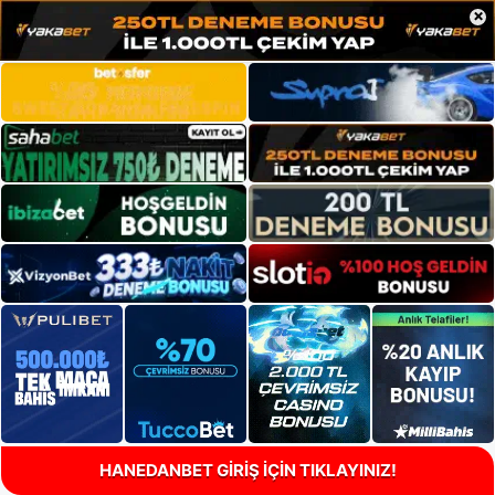
×
HANEDANBET GİRİŞ İÇİN TIKLAYINIZ!