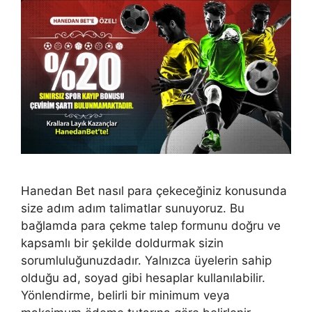
Hanedan Bet nasıl para çekeceğiniz konusunda
size adım adım talimatlar sunuyoruz. Bu
bağlamda para çekme talep formunu doğru ve
kapsamlı bir şekilde doldurmak sizin
sorumluluğunuzdadır. Yalnızca üyelerin sahip
olduğu ad, soyad gibi hesaplar kullanılabilir.
Yönlendirme, belirli bir minimum veya