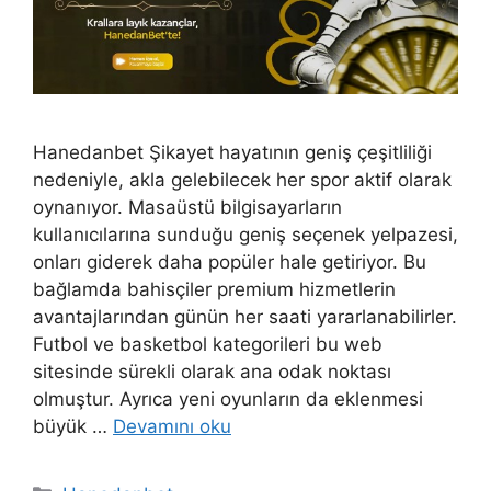
Hanedanbet Şikayet hayatının geniş çeşitliliği
nedeniyle, akla gelebilecek her spor aktif olarak
oynanıyor. Masaüstü bilgisayarların
kullanıcılarına sunduğu geniş seçenek yelpazesi,
onları giderek daha popüler hale getiriyor. Bu
bağlamda bahisçiler premium hizmetlerin
avantajlarından günün her saati yararlanabilirler.
Futbol ve basketbol kategorileri bu web
sitesinde sürekli olarak ana odak noktası
olmuştur. Ayrıca yeni oyunların da eklenmesi
büyük …
Devamını oku
Kategoriler