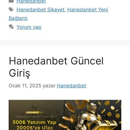
Hanedanbet
Etiketler
Hanedanbet Şikayet
,
Hanedanbet Yeni
Bağlantı
Yorum yap
Hanedanbet Güncel
Giriş
Ocak 11, 2025
yazar
Hanedanbet